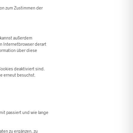
tton zum Zustimmen der
u kannst außerdem
nen Internetbrowser derart
formation über diese
ookies deaktiviert sind.
te erneut besuchst.
it passiert und wie lange
ten zu ergänzen, zu