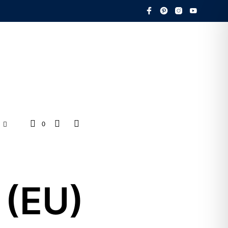
0
 (EU)