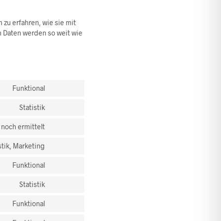
 zu erfahren, wie sie mit
n Daten werden so weit wie
Funktional
CONSENT
Statistik
TO
CONSENT
SERVICE
 noch ermittelt
TO
WOOCOMMERCE
CONSENT
SERVICE
stik, Marketing
TO
MAILCHIMP
CONSENT
SERVICE
Funktional
TO
VISUAL-
CONSENT
SERVICE
Statistik
COMPOSER
TO
WISTIA
CONSENT
SERVICE
Funktional
TO
WORDPRESS
CONSENT
SERVICE