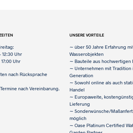
ZEITEN
UNSERE VORTEILE
reitag:
∼
über 50 Jahre Erfahrung mi
– 12:30 Uhr
Wasserobjekten
 17:00 Uhr
∼
Bauteile aus hochwertigen 
∼
Unternehmen mit Tradition i
iten nach Rücksprache
Generation
∼
Sowohl online als auch stat
 Termine nach Vereinbarung.
Handel
∼
Europaweite, kostengünsti
Lieferung
∼
Sonderwünsche/Maßanfert
möglich
∼
Oase Platinum Certified Wa
Garden Partner