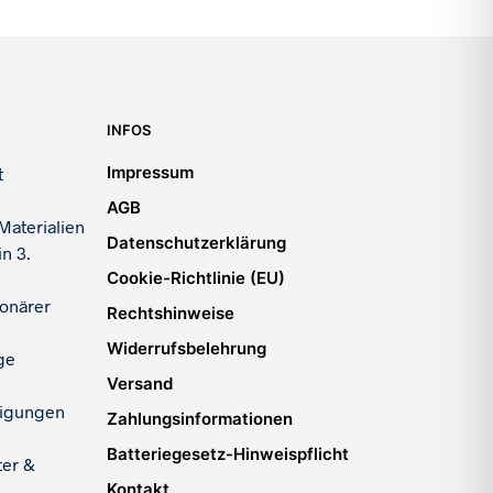
INFOS
Impressum
t
AGB
Materialien
Datenschutzerklärung
n 3.
Cookie-Richtlinie (EU)
ionärer
Rechtshinweise
Widerrufsbelehrung
ge
Versand
igungen
Zahlungsinformationen
Batteriegesetz-Hinweispflicht
ter &
Kontakt