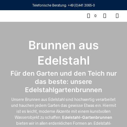
Telefonische Beratung:
+49 (0)441 3065-0
0
Brunnen aus
Edelstahl
Für den Garten und den Teich nur
das beste: unsere
Edelstahlgartenbrunnen
Unsere Brunnen aus Edelstahl sind hochwertig verarbeitet
und hauchen jedem Garten das gewisse Etwas ein. Hiermit
ist es leicht, moderne Akzente mit einem kunstvollen
Wasserobjekt zu schaffen.
Edelstahl-Gartenbrunnen
bieten wir in allen erdenklichen Formen an: Edelstahl-