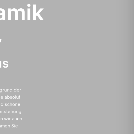
amik
,
us
fgrund der
se absolut
nd schöne
Entstehung
n wir auch
hmen Sie