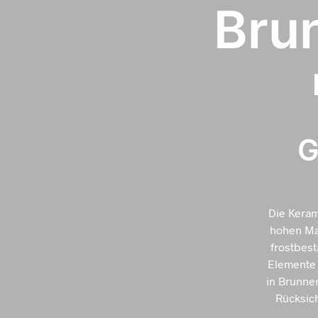
Bru
G
Die Keram
hohen Mat
frostbes
Elemente 
in Brunne
Rücksic