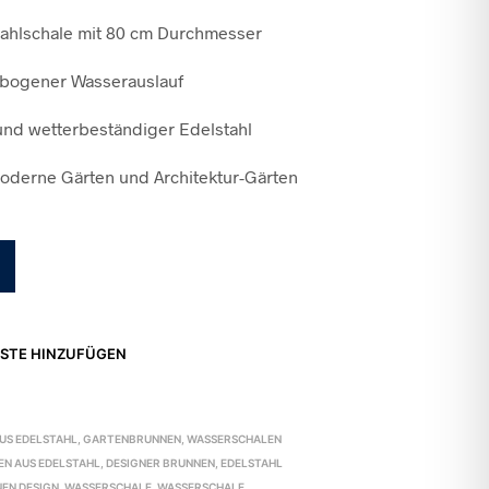
tahlschale mit 80 cm Durchmesser
ebogener Wasserauslauf
und wetterbeständiger Edelstahl
moderne Gärten und Architektur-Gärten
STE HINZUFÜGEN
1
US EDELSTAHL
,
GARTENBRUNNEN
,
WASSERSCHALEN
EN AUS EDELSTAHL
,
DESIGNER BRUNNEN
,
EDELSTAHL
EN DESIGN
,
WASSERSCHALE
,
WASSERSCHALE