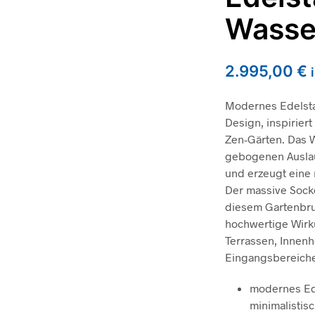
Wasse
2.995,00
€
Modernes Edelsta
Design, inspirier
Zen-Gärten. Das W
gebogenen Auslauf
und erzeugt eine
Der massive Socke
diesem Gartenbr
hochwertige Wirku
Terrassen, Innenh
Eingangsbereich
modernes Ed
minimalistis