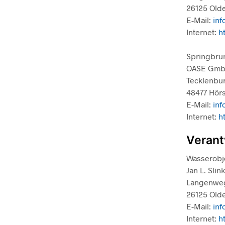
26125 Old
E-Mail:
inf
Internet:
h
Springbr
OASE Gm
Tecklenbur
48477 Hörs
E-Mail:
in
Internet:
h
Verant
Wasserobj
Jan L. Sli
Langenwe
26125 Old
E-Mail:
inf
Internet:
h