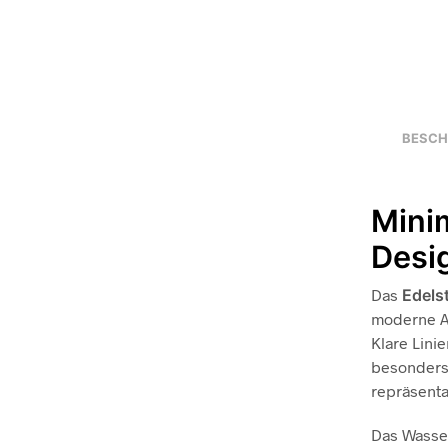
BESCH
Mini
Desi
Das
Edels
moderne Ar
Klare Lini
besonders 
repräsenta
Das Wasser