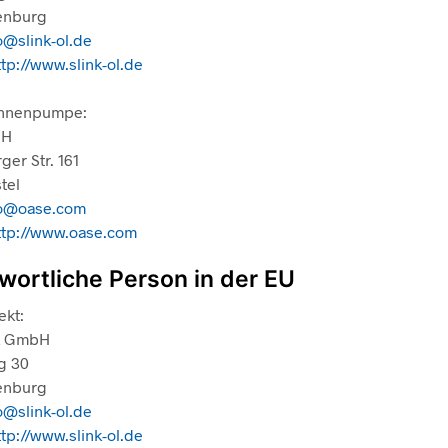
enburg
o@slink-ol.de
ttp://www.slink-ol.de
unnenpumpe:
bH
ger Str. 161
tel
fo@oase.com
ttp://www.oase.com
wortliche Person in der EU
ekt:
nk GmbH
g 30
enburg
o@slink-ol.de
ttp://www.slink-ol.de