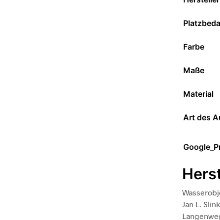
Platzbeda
Farbe
Maße
Material
Art des 
Google_P
Hers
Wasserobj
Jan L. Sli
Langenwe