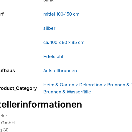
rf
mittel 100-150 cm
silber
ca. 100 x 80 x 85 cm
Edelstahl
Aufbaus
Aufstellbrunnen
Heim & Garten > Dekoration > Brunnen & 
roduct_Category
Brunnen & Wasserfälle
tellerinformationen
ekt:
nk GmbH
g 30