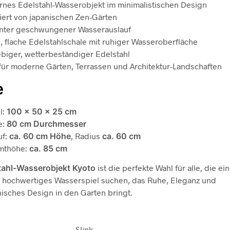
nes Edelstahl-Wasserobjekt im minimalistischen Design
riert von japanischen Zen-Gärten
nter geschwungener Wasserauslauf
, flache Edelstahlschale mit ruhiger Wasseroberfläche
ebiger, wetterbeständiger Edelstahl
 für moderne Gärten, Terrassen und Architektur-Landschaften
e
l:
100 × 50 × 25 cm
e:
80 cm Durchmesser
uf:
ca. 60 cm Höhe
, Radius
ca. 60 cm
mthöhe:
ca. 85 cm
tahl-Wasserobjekt Kyoto
ist die perfekte Wahl für alle, die ein
 hochwertiges Wasserspiel suchen, das Ruhe, Eleganz und
nisches Design in den Garten bringt.
Slink