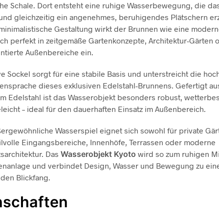
che Schale. Dort entsteht eine ruhige Wasserbewegung, die das
t und gleichzeitig ein angenehmes, beruhigendes Plätschern er
minimalistische Gestaltung wirkt der Brunnen wie eine modern
ich perfekt in zeitgemäße Gartenkonzepte, Architektur-Gärten 
ntierte Außenbereiche ein.
e Sockel sorgt für eine stabile Basis und unterstreicht die hoc
ensprache dieses exklusiven Edelstahl-Brunnens. Gefertigt au
m Edelstahl ist das Wasserobjekt besonders robust, wetterbe
leicht – ideal für den dauerhaften Einsatz im Außenbereich.
ergewöhnliche Wasserspiel eignet sich sowohl für private Gär
tilvolle Eingangsbereiche, Innenhöfe, Terrassen oder moderne
sarchitektur. Das
Wasserobjekt Kyoto
wird so zum ruhigen Mi
tenanlage und verbindet Design, Wasser und Bewegung zu ei
nden Blickfang.
nschaften