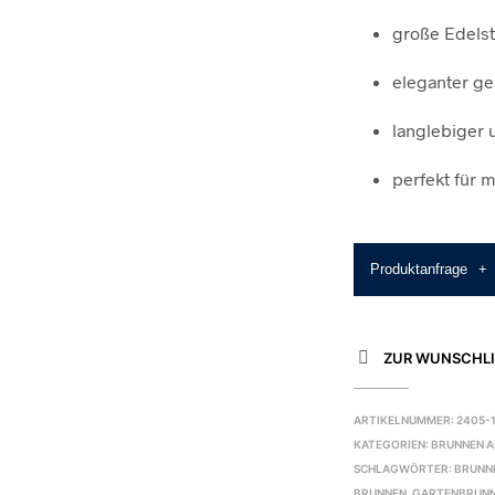
große Edels
eleganter g
langlebiger 
perfekt für 
Produktanfrage
+
ZUR WUNSCHLI
ARTIKELNUMMER:
2405-
KATEGORIEN:
BRUNNEN A
SCHLAGWÖRTER:
BRUNN
BRUNNEN
,
GARTENBRUNN