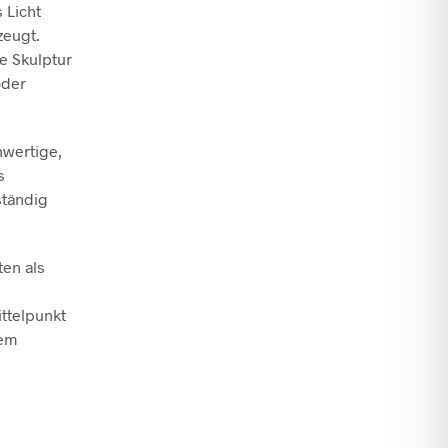
 Licht
zeugt.
e Skulptur
oder
hwertige,
s
ständig
ten als
ttelpunkt
nem