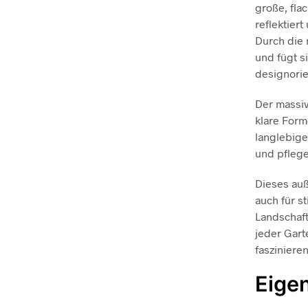
große, fla
reflektier
Durch die 
und fügt s
designorie
Der massiv
klare Form
langlebige
und pflege
Dieses auß
auch für s
Landschaft
jeder Gar
fasziniere
Eige