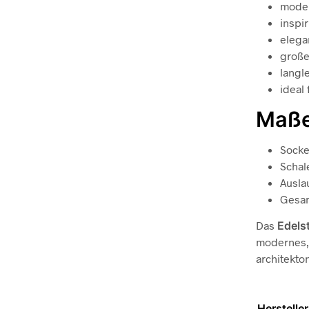
moder
inspi
elega
große
langl
ideal
Maß
Socke
Schal
Ausla
Gesa
Das
Edels
modernes,
architekto
Hersteller