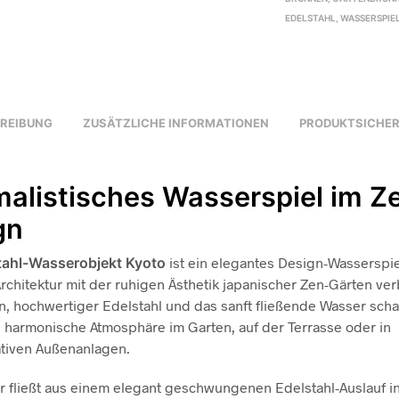
EDELSTAHL
,
WASSERSPIE
REIBUNG
ZUSÄTZLICHE INFORMATIONEN
PRODUKTSICHER
malistisches Wasserspiel im Z
gn
tahl-Wasserobjekt Kyoto
ist ein elegantes Design-Wasserspie
chitektur mit der ruhigen Ästhetik japanischer Zen-Gärten ver
en, hochwertiger Edelstahl und das sanft fließende Wasser scha
harmonische Atmosphäre im Garten, auf der Terrasse oder in
tiven Außenanlagen.
 fließt aus einem elegant geschwungenen Edelstahl-Auslauf in