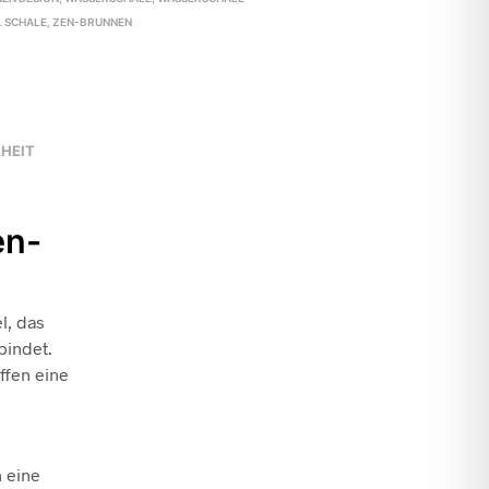
L SCHALE
,
ZEN-BRUNNEN
HEIT
en-
l, das
bindet.
ffen eine
 eine