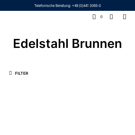
Telefonische Beratung:
+49 (0)441 3065-0
0
Edelstahl Brunnen
FILTER
2.995,00
€