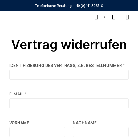
Telefonische Beratung:
+49 (0)441 3065-0
0
Vertrag widerrufen
IDENTIFIZIERUNG DES VERTRAGS, Z.B. BESTELLNUMMER
*
E-MAIL
*
E
VORNAME
NACHNAME
-
M