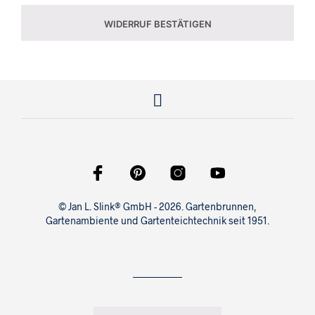
A
WIDERRUF BESTÄTIGEN
I
L
(
W
I
E
D
E
R
H
© Jan L. Slink® GmbH - 2026. Gartenbrunnen,
O
Gartenambiente und Gartenteichtechnik seit 1951.
L
E
N
)