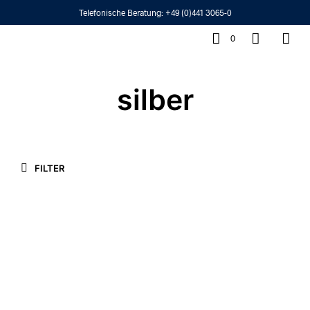
Telefonische Beratung:
+49 (0)441 3065-0
0
silber
FILTER
2.995,00
€