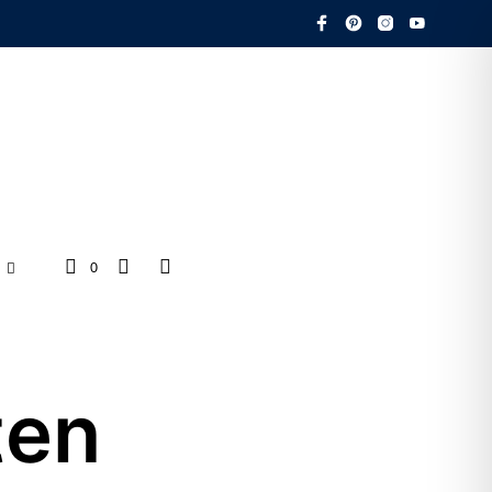
0
ten