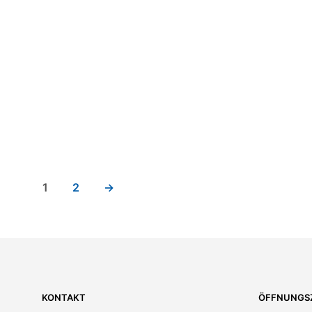
5.510,00
€
4.950,00
1
2
→
KONTAKT
ÖFFNUNGS