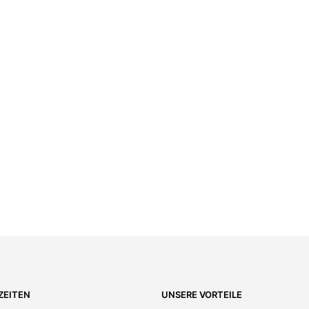
€
5.00
3.920,00
€
ZEITEN
UNSERE VORTEILE