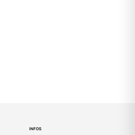
3.110,00
€
INFOS