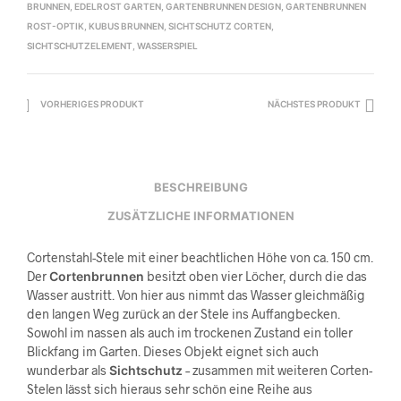
BRUNNEN
,
EDELROST GARTEN
,
GARTENBRUNNEN DESIGN
,
GARTENBRUNNEN
ROST-OPTIK
,
KUBUS BRUNNEN
,
SICHTSCHUTZ CORTEN
,
SICHTSCHUTZELEMENT
,
WASSERSPIEL
VORHERIGES PRODUKT
NÄCHSTES PRODUKT
BESCHREIBUNG
ZUSÄTZLICHE INFORMATIONEN
Cortenstahl-Stele mit einer beachtlichen Höhe von ca. 150 cm.
Der
Cortenbrunnen
besitzt oben vier Löcher, durch die das
Wasser austritt. Von hier aus nimmt das Wasser gleichmäßig
den langen Weg zurück an der Stele ins Auffangbecken.
Sowohl im nassen als auch im trockenen Zustand ein toller
Blickfang im Garten. Dieses Objekt eignet sich auch
wunderbar als
Sichtschutz
– zusammen mit weiteren Corten-
Stelen lässt sich hieraus sehr schön eine Reihe aus