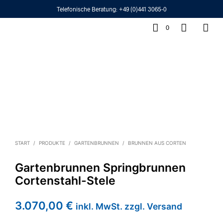
Telefonische Beratung:
+49 (0)441 3065-0
0
START
/
PRODUKTE
/
GARTENBRUNNEN
/
BRUNNEN AUS CORTEN
Gartenbrunnen Springbrunnen
Cortenstahl-Stele
3.070,00
€
inkl. MwSt. zzgl. Versand