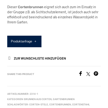
Dieser
Cortenbrunnen
eignet sich auch zum im Einsatz in
der Gruppe z.B. als Sichtschutzelement, ist jedoch auch sehr
effektvoll und beeindruckend als einzelnes Wasserobjekt in
Ihrem Garten.
Produktanfrage
+
ZUR WUNSCHLISTE HINZUFÜGEN
SHARE THIS PRODUCT
ARTIKELNUMMER:
2314-1
KATEGORIEN:
BRUNNEN AUS CORTEN
,
GARTENBRUNNEN
SCHLAGWÖRTER:
CORTEN-STELE
,
CORTENBRUNNEN
,
CORTENSTAHL