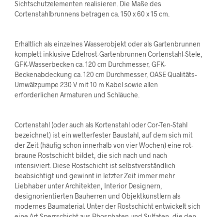
Sichtschutzelementen realisieren. Die Maße des
Cortenstahlbrunnens betragen ca. 150 x 60 x 15 cm.
Erhältlich als einzelnes Wasserobjekt oder als Gartenbrunnen
komplett inklusive Edelrost-Gartenbrunnen Cortenstahl-Stele,
GFK-Wasserbecken ca. 120 cm Durchmesser, GFK-
Beckenabdeckung ca. 120 cm Durchmesser, OASE Qualitäts-
Umwälzpumpe 230 V mit 10 m Kabel sowie allen
erforderlichen Armaturen und Schläuche.
Cortenstahl (oder auch als Kortenstahl oder Cor-Ten-Stahl
bezeichnet) ist ein wetterfester Baustahl, auf dem sich mit
der Zeit (häufig schon innerhalb von vier Wochen) eine rot-
braune Rostschicht bildet, die sich nach und nach
intensiviert. Diese Rostschicht ist selbstverständlich
beabsichtigt und gewinnt in letzter Zeit immer mehr
Liebhaber unter Architekten, Interior Designern,
designorientierten Bauherren und Objektkünstlern als
modernes Baumaterial. Unter der Rostschicht entwickelt sich
eine Art Sperrschicht aus Phosphaten und Sulfaten, die den