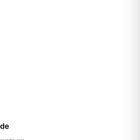
.de
eunde, wir