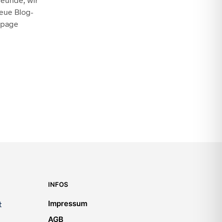
eue Blog-
epage
INFOS
Impressum
t
AGB