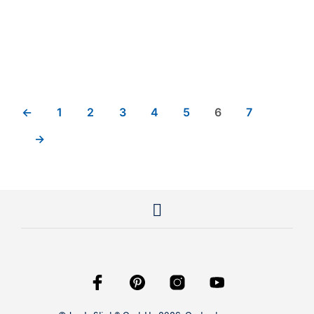
←
1
2
3
4
5
6
7
→