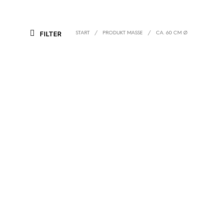
FILTER
START
/
PRODUKT MASSE
/
CA. 60 CM Ø