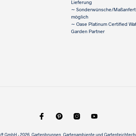
Lieferung
∼
Sonderwünsche/Maßanfert
möglich
∼
Oase Platinum Certified Wa
Garden Partner
ink® GmbH - 2026. Gartenbrunnen, Gartenambiente und Gartenteichtechni