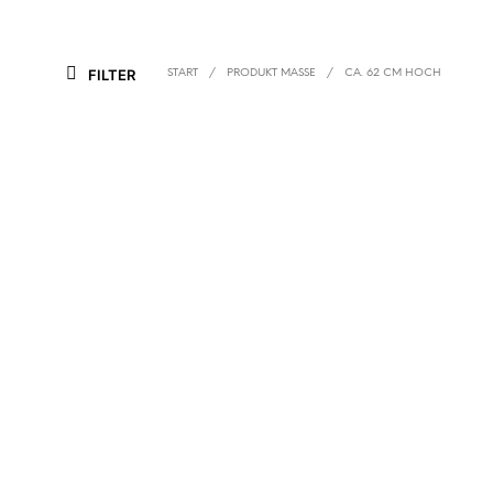
FILTER
START
/
PRODUKT MASSE
/
CA. 62 CM HOCH