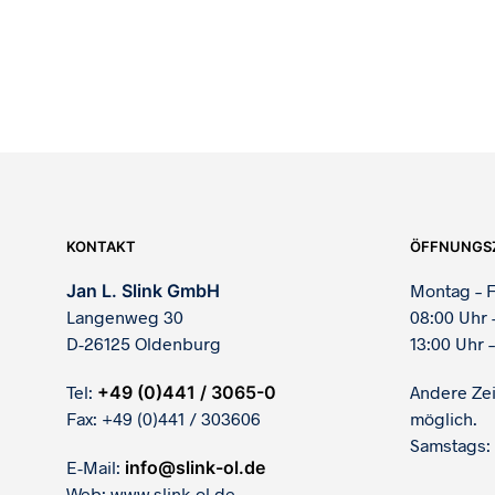
520,00
€
KONTAKT
ÖFFNUNGS
Jan L. Slink GmbH
Montag – F
Langenweg 30
08:00 Uhr 
D-26125 Oldenburg
13:00 Uhr –
Tel:
+49 (0)441 / 3065-0
Andere Ze
Fax: +49 (0)441 / 303606
möglich.
Samstags:
E-Mail:
info@slink-ol.de
Web: www.slink-ol.de