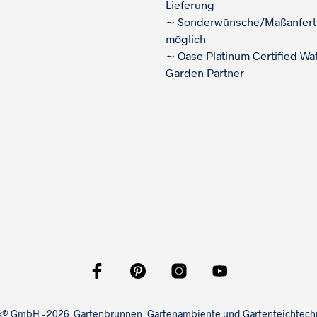
Lieferung
∼
Sonderwünsche/Maßanfert
möglich
∼
Oase Platinum Certified Wa
Garden Partner
ink® GmbH - 2026. Gartenbrunnen, Gartenambiente und Gartenteichtechni