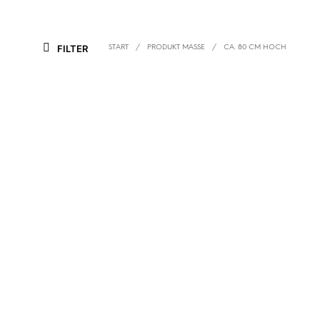
FILTER
START
/
PRODUKT MASSE
/
CA. 80 CM HOCH