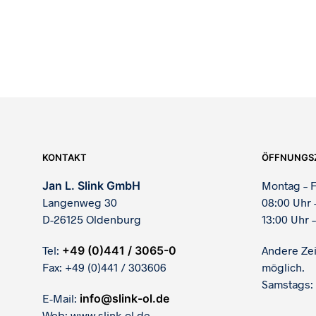
1.390,00
€
KONTAKT
ÖFFNUNGS
Jan L. Slink GmbH
Montag – F
Langenweg 30
08:00 Uhr 
D-26125 Oldenburg
13:00 Uhr –
Tel:
+49 (0)441 / 3065-0
Andere Ze
Fax: +49 (0)441 / 303606
möglich.
Samstags:
E-Mail:
info@slink-ol.de
Web: www.slink-ol.de