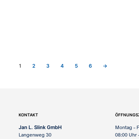
813,00
€
813,00
€
1
2
3
4
5
6
→
KONTAKT
ÖFFNUNGS
Jan L. Slink GmbH
Montag – F
Langenweg 30
08:00 Uhr 