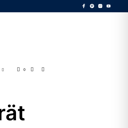
0
rät