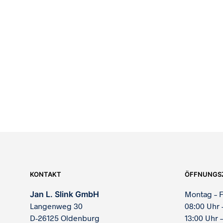
848,00
€
600,00
€
1.990,00
€
870,00
€
KONTAKT
ÖFFNUNGS
Jan L. Slink GmbH
Montag – F
Langenweg 30
08:00 Uhr 
D-26125 Oldenburg
13:00 Uhr –