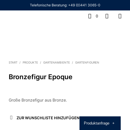
Telefonische Beratung:
+49 (0)441 3065-0
0
START
/
PRODUKTE
/
GARTENAMBIENTE
/
GARTENFIGUREN
Bronzefigur Epoque
Große Bronzefigur aus Bronze.
ZUR WUNSCHLISTE HINZUFÜGEN
Produktanfrage
+