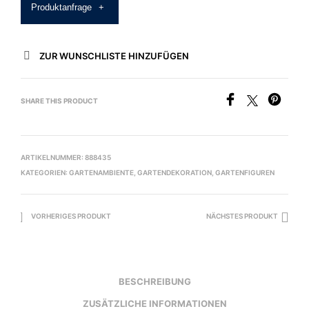
Produktanfrage
+
ZUR WUNSCHLISTE HINZUFÜGEN
SHARE THIS PRODUCT
ARTIKELNUMMER:
888435
KATEGORIEN:
GARTENAMBIENTE
,
GARTENDEKORATION
,
GARTENFIGUREN
VORHERIGES PRODUKT
NÄCHSTES PRODUKT
BESCHREIBUNG
ZUSÄTZLICHE INFORMATIONEN