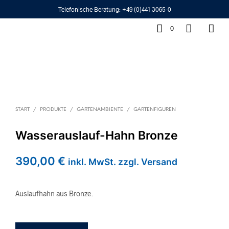
Telefonische Beratung:
+49 (0)441 3065-0
0
START
/
PRODUKTE
/
GARTENAMBIENTE
/
GARTENFIGUREN
Wasserauslauf-Hahn Bronze
390,00
€
inkl. MwSt. zzgl. Versand
Auslaufhahn aus Bronze.