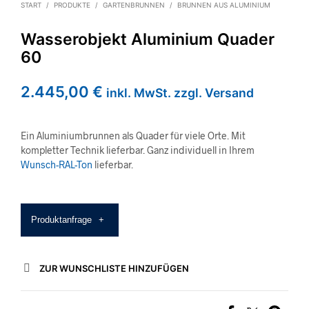
START
/
PRODUKTE
/
GARTENBRUNNEN
/
BRUNNEN AUS ALUMINIUM
Wasserobjekt Aluminium Quader
60
2.445,00
€
inkl. MwSt. zzgl. Versand
Ein Aluminiumbrunnen als Quader für viele Orte. Mit
kompletter Technik lieferbar. Ganz individuell in Ihrem
Wunsch-RAL-Ton
lieferbar.
Produktanfrage
+
ZUR WUNSCHLISTE HINZUFÜGEN