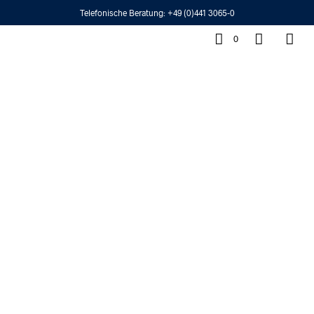
Telefonische Beratung:
+49 (0)441 3065-0
0