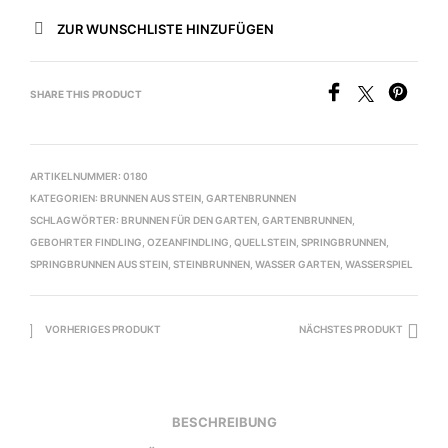
ZUR WUNSCHLISTE HINZUFÜGEN
SHARE THIS PRODUCT
ARTIKELNUMMER:
0180
KATEGORIEN:
BRUNNEN AUS STEIN
,
GARTENBRUNNEN
SCHLAGWÖRTER:
BRUNNEN FÜR DEN GARTEN
,
GARTENBRUNNEN
,
GEBOHRTER FINDLING
,
OZEANFINDLING
,
QUELLSTEIN
,
SPRINGBRUNNEN
,
SPRINGBRUNNEN AUS STEIN
,
STEINBRUNNEN
,
WASSER GARTEN
,
WASSERSPIEL
VORHERIGES PRODUKT
NÄCHSTES PRODUKT
BESCHREIBUNG