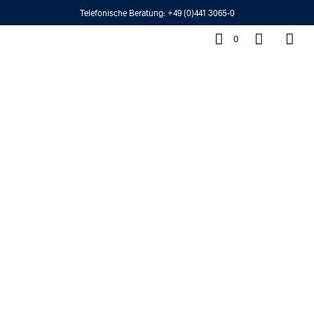
Telefonische Beratung:
+49 (0)441 3065-0
0