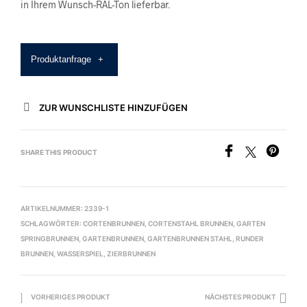
in Ihrem Wunsch-RAL-Ton lieferbar.
Produktanfrage
+
ZUR WUNSCHLISTE HINZUFÜGEN
SHARE THIS PRODUCT
ARTIKELNUMMER:
2339-1
SCHLAGWÖRTER:
CORTENBRUNNEN
,
CORTENSTAHL BRUNNEN
,
GARTEN
SPRINGBRUNNEN
,
GARTENBRUNNEN
,
GARTENBRUNNEN STAHL
,
RUNDER
BRUNNEN
,
WASSERSPIEL
,
ZIERBRUNNEN
VORHERIGES PRODUKT
NÄCHSTES PRODUKT