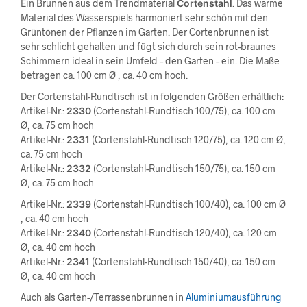
Ein Brunnen aus dem Trendmaterial
Cortenstahl
. Das warme
Material des Wasserspiels harmoniert sehr schön mit den
Grüntönen der Pflanzen im Garten. Der Cortenbrunnen ist
sehr schlicht gehalten und fügt sich durch sein rot-braunes
Schimmern ideal in sein Umfeld – den Garten – ein. Die Maße
betragen ca. 100 cm Ø , ca. 40 cm hoch.
Der Cortenstahl-Rundtisch ist in folgenden Größen erhältlich:
Artikel-Nr.:
2330
(Cortenstahl-Rundtisch 100/75), ca. 100 cm
Ø, ca. 75 cm hoch
Artikel-Nr.:
2331
(Cortenstahl-Rundtisch 120/75), ca. 120 cm Ø,
ca. 75 cm hoch
Artikel-Nr.:
2332
(Cortenstahl-Rundtisch 150/75), ca. 150 cm
Ø, ca. 75 cm hoch
Artikel-Nr.:
2339
(Cortenstahl-Rundtisch 100/40), ca. 100 cm Ø
, ca. 40 cm hoch
Artikel-Nr.:
2340
(Cortenstahl-Rundtisch 120/40), ca. 120 cm
Ø, ca. 40 cm hoch
Artikel-Nr.:
2341
(Cortenstahl-Rundtisch 150/40), ca. 150 cm
Ø, ca. 40 cm hoch
Auch als Garten-/Terrassenbrunnen in
Aluminiumausführung