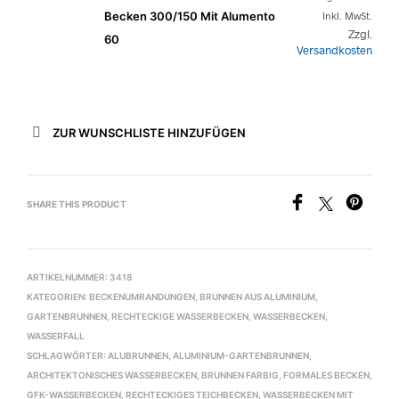
Becken 300/150 Mit Alumento
Inkl. MwSt.
Zzgl.
60
Versandkosten
ZUR WUNSCHLISTE HINZUFÜGEN
SHARE THIS PRODUCT
ARTIKELNUMMER:
3418
KATEGORIEN:
BECKENUMRANDUNGEN
,
BRUNNEN AUS ALUMINIUM
,
GARTENBRUNNEN
,
RECHTECKIGE WASSERBECKEN
,
WASSERBECKEN
,
WASSERFALL
SCHLAGWÖRTER:
ALUBRUNNEN
,
ALUMINIUM-GARTENBRUNNEN
,
ARCHITEKTONISCHES WASSERBECKEN
,
BRUNNEN FARBIG
,
FORMALES BECKEN
,
GFK-WASSERBECKEN
,
RECHTECKIGES TEICHBECKEN
,
WASSERBECKEN MIT