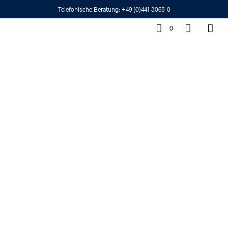
Telefonische Beratung:
+49 (0)441 3065-0
0