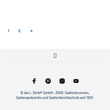
2.400,00
€
2.199,00
€
1
2
→
© Jan L. Slink® GmbH - 2026. Gartenbrunnen,
Gartenambiente und Gartenteichtechnik seit 1951.