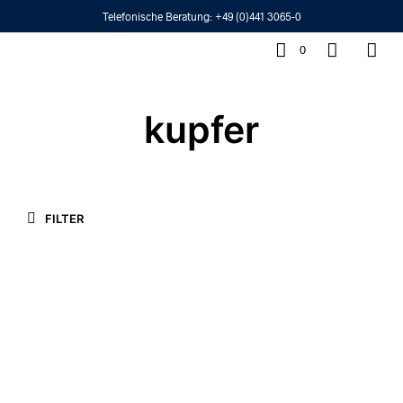
Telefonische Beratung:
+49 (0)441 3065-0
0
kupfer
FILTER
620,00
€
1.250,00
€
550,00
€
950,00
€