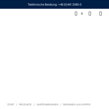
Telefonische Beratung:
+49 (0)441 3065-0
0
START
/
PRODUKTE
/
GARTENBRUNNEN
/
BRUNNEN AUS KUPFER