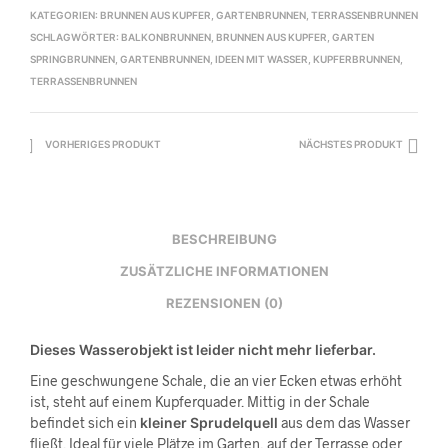
KATEGORIEN:
BRUNNEN AUS KUPFER
,
GARTENBRUNNEN
,
TERRASSENBRUNNEN
SCHLAGWÖRTER:
BALKONBRUNNEN
,
BRUNNEN AUS KUPFER
,
GARTEN
SPRINGBRUNNEN
,
GARTENBRUNNEN
,
IDEEN MIT WASSER
,
KUPFERBRUNNEN
,
TERRASSENBRUNNEN
VORHERIGES PRODUKT
NÄCHSTES PRODUKT
BESCHREIBUNG
ZUSÄTZLICHE INFORMATIONEN
REZENSIONEN (0)
Dieses Wasserobjekt ist leider nicht mehr lieferbar.
Eine geschwungene Schale, die an vier Ecken etwas erhöht
ist, steht auf einem Kupferquader. Mittig in der Schale
befindet sich ein
kleiner Sprudelquell
aus dem das Wasser
fließt. Ideal für viele Plätze im Garten, auf der Terrasse oder