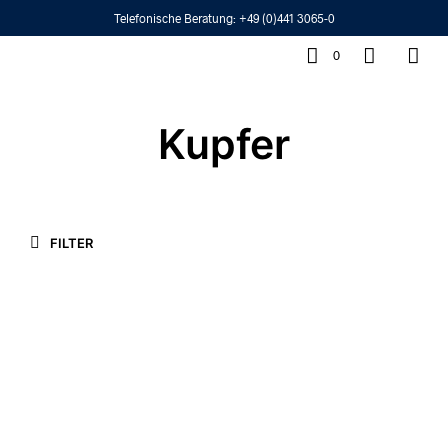
Telefonische Beratung:
+49 (0)441 3065-0
0
Kupfer
FILTER
620,00
€
1.250,00
€
550,00
€
950,00
€