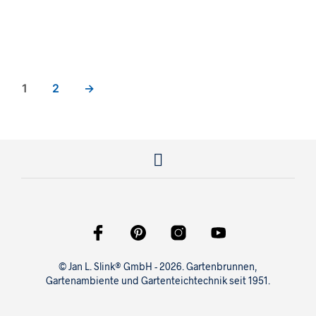
2.400,00
€
2.199,00
€
1
2
→
© Jan L. Slink® GmbH - 2026. Gartenbrunnen,
Gartenambiente und Gartenteichtechnik seit 1951.