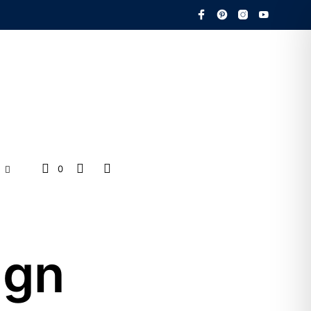
0
ign