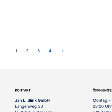
750,00
€
240,00
€
1
2
3
4
→
KONTAKT
ÖFFNUNGS
Jan L. Slink GmbH
Montag – 
Langenweg 30
08:00 Uhr