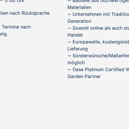
 – 17:00 Uhr
∼
Bauteile aus hochwertige
Materialien
iten nach Rücksprache
∼
Unternehmen mit Tradition
Generation
 Termine nach
∼
Sowohl online als auch st
ung.
Handel
∼
Europaweite, kostengünst
Lieferung
∼
Sonderwünsche/Maßanfer
möglich
∼
Oase Platinum Certified W
Garden Partner