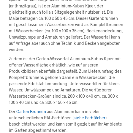
(anthrazitgrau), ist der Aluminium-Kubus Kjaer, der
gleichzeitig auch toll als Sitzgelegenheit nutzbar ist. Die
Maße betragen ca. 100 x 50 x 45 cm. Dieser Gartenbrunnen
mit geschlossenem Wasserbecken wird als Komplettbrunnen
mit Wasserbecken (ca. 100 x 100 x 35 cm), Beckenabdeckung,
Umwälzpumpe und Armaturen geliefert. Der Wasserfall kann
auf Anfrage aber auch ohne Technik und Becken angeboten
werden.
Zudem ist der Garten-Wasserfall Aluminium-Kubus Kjaer mit
offener Wasserfläche erhältlich, wie auf unseren
Produktbildern ebenfalls dargestellt. Zum Lieferumfang des
Komplettbrunnens gehören dann ein Wasserbecken, die
passende Edelstahlumrandung, Unterwasserfilter für klares
Wasser, Umwälzpumpe und Armaturen. Die verfügbaren
Wasserbecken-Größen sind ca. 200 x 100 x 40 cm, ca. 300 x
100 x 40 cm und ca. 300 x 150 x 45 cm.
Der
Garten Brunnen
aus Aluminium kann in vielen
unterschiedlichen RAL-Farbtönen (
siehe Farbfächer
)
beschichtet werden und kann somit gezielt auf Ihr Ambiente
im Garten abgestimmt werden.