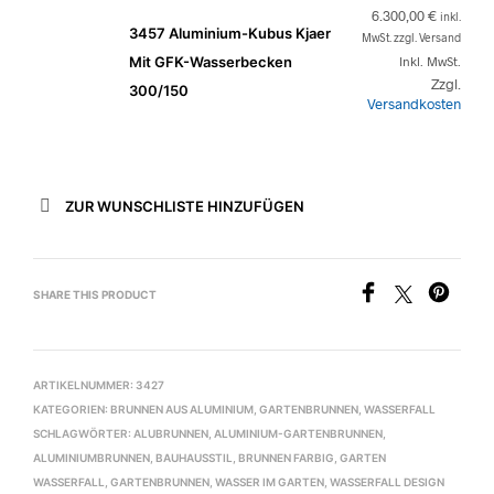
6.300,00
€
inkl.
3457 Aluminium-Kubus Kjaer
MwSt. zzgl. Versand
Mit GFK-Wasserbecken
Inkl. MwSt.
Zzgl.
300/150
Versandkosten
ZUR WUNSCHLISTE HINZUFÜGEN
SHARE THIS PRODUCT
ARTIKELNUMMER:
3427
KATEGORIEN:
BRUNNEN AUS ALUMINIUM
,
GARTENBRUNNEN
,
WASSERFALL
SCHLAGWÖRTER:
ALUBRUNNEN
,
ALUMINIUM-GARTENBRUNNEN
,
ALUMINIUMBRUNNEN
,
BAUHAUSSTIL
,
BRUNNEN FARBIG
,
GARTEN
WASSERFALL
,
GARTENBRUNNEN
,
WASSER IM GARTEN
,
WASSERFALL DESIGN