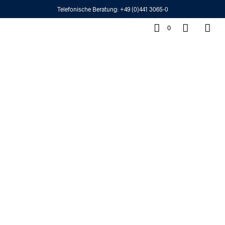
Telefonische Beratung:
+49 (0)441 3065-0
0