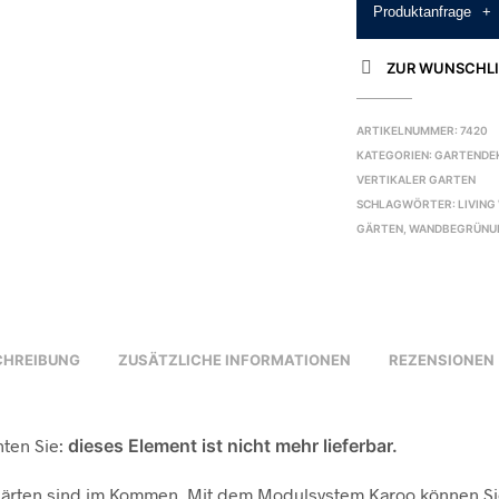
Produktanfrage
+
ZUR WUNSCHLI
ARTIKELNUMMER:
7420
KATEGORIEN:
GARTENDE
VERTIKALER GARTEN
SCHLAGWÖRTER:
LIVING
GÄRTEN
,
WANDBEGRÜNU
CHREIBUNG
ZUSÄTZLICHE INFORMATIONEN
REZENSIONEN 
hten Sie:
dieses Element ist nicht mehr lieferbar.
 Gärten sind im Kommen. Mit dem Modulsystem Karoo können Si