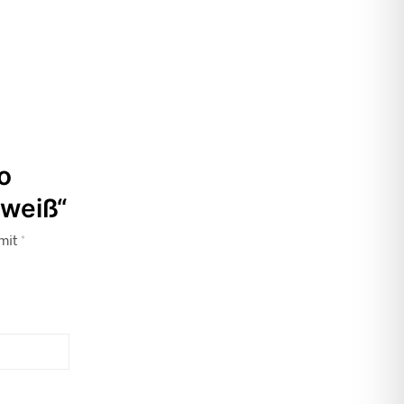
o
weiß“
 mit
*