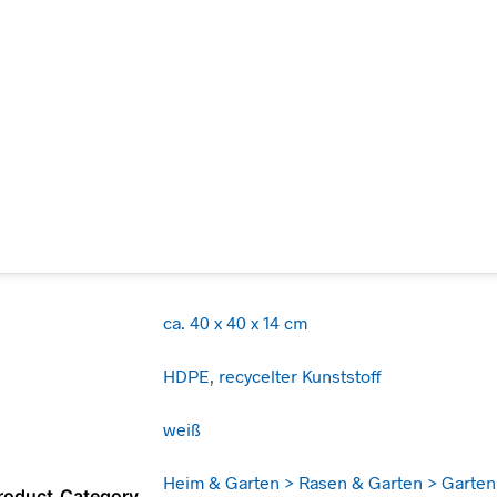
ca. 40 x 40 x 14 cm
HDPE
,
recycelter Kunststoff
weiß
Heim & Garten > Rasen & Garten > Garte
roduct_Category