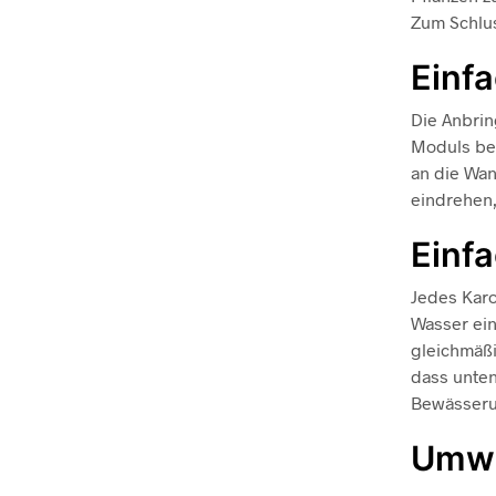
Zum Schlus
Einf
Die Anbrin
Moduls bef
an die Wa
eindrehen,
Einf
Jedes Karo
Wasser ein
gleichmäßi
dass unten
Bewässeru
Umwe