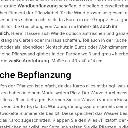
ne grüne
Wandbepflanzung
schaffen, die beliebig erweiterbar 
hes Element der Pflanzkübel für die Wand passen insgesamt 
Besonders schön macht sich das Karoo in der Gruppe. Es eigne
hl für die Gestaltung von Wänden im
Innen- als auch im
eich
. Hiermit lassen sich Wände optisch auffrischen und ganz 
ckfang im Garten oder im Haus schaffen. Toll auch in der Küche 
t oder als lebendiger Sichtschutz in Büros oder Wohnzimmern.
 eine Pflanzwand gibt es in den Farben weiß und grau – hierbe
 die
weiße Ausführung
. Maße: ca. 40 x 40 x 14 cm.
ache Bepflanzung
en der Pflanzen ist einfach, da das Karoo alles mitbringt, was n
nzen haben in einem Modulsystem Platz. Der Wurzeldurchmess
ollte ca. 9 cm betragen. Befreien Sie die Wurzeln vor dem Eins
ls von der Erde, da das Wandbegrünungssystem bereits seine
ntwickelte Blumenerde besitzt. Diese speichert das Wasser be
das Karoo zugeschnitten. Klappen Sie den Vlies-/Filzstoff, der
sätzlichen halt gibt, zur Seite uns setzen Sie die Pflanzen in di