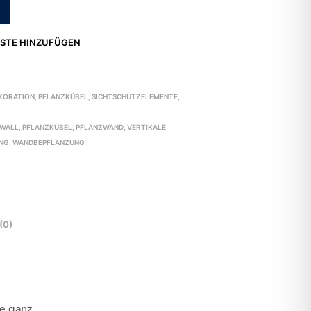
STE HINZUFÜGEN
KORATION
,
PFLANZKÜBEL
,
SICHTSCHUTZELEMENTE
,
 WALL
,
PFLANZKÜBEL
,
PFLANZWAND
,
VERTIKALE
NG
,
WANDBEPFLANZUNG
(0)
e ganz