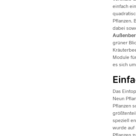
einfach ei
quadratisc
Pflanzen. 
dabei sowo
Außenber
grüner Bli
Kräuterbee
Module für
es sich um
Einf
Das Eintopf
Neun Pfla
Pflanzen s
größtentei
speziell e
wurde auf 
Pflanzen zu