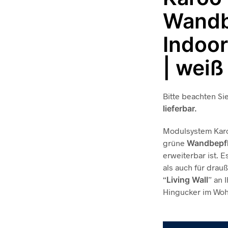
Wandb
Indoo
| weiß
Bitte beachten Si
lieferbar.
Modulsystem Karo
grüne
Wandbepf
erweiterbar ist. 
als auch für drau
“
Living Wall
” an 
Hingucker im Wohn