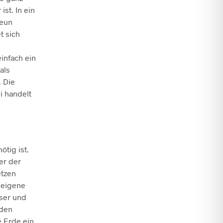
ist. In ein
neun
t sich
einfach ein
als
 Die
i handelt
ötig ist.
er der
etzen
 eigene
sser und
 den
e Erde ein.