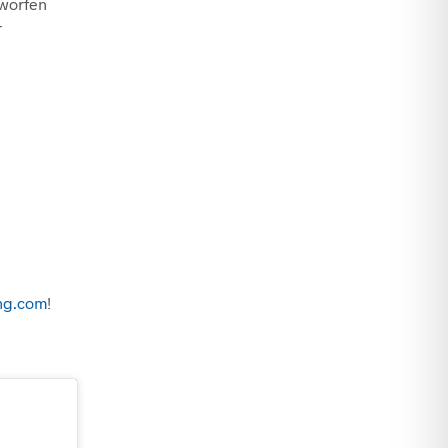
tworfen
r
ng.com
!