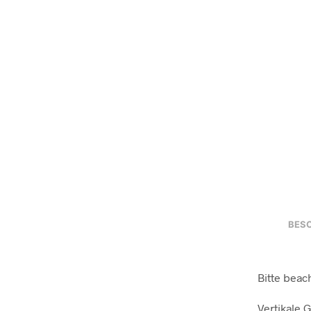
BES
Bitte beac
Vertikale