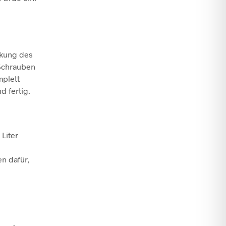
ckung des
 Schrauben
mplett
 fertig.
 Liter
n dafür,