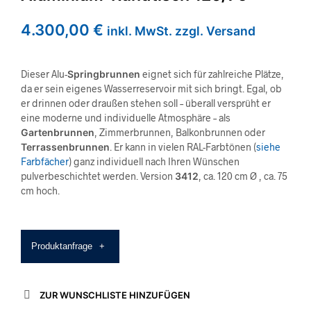
4.300,00
€
inkl. MwSt. zzgl. Versand
Dieser Alu-
Springbrunnen
eignet sich für zahlreiche Plätze,
da er sein eigenes Wasserreservoir mit sich bringt. Egal, ob
er drinnen oder draußen stehen soll – überall versprüht er
eine moderne und individuelle Atmosphäre – als
Gartenbrunnen
, Zimmerbrunnen, Balkonbrunnen oder
Terrassenbrunnen
. Er kann in vielen RAL-Farbtönen (
siehe
Farbfächer
) ganz individuell nach Ihren Wünschen
pulverbeschichtet werden. Version
3412
, ca. 120 cm Ø , ca. 75
cm hoch.
Produktanfrage
+
ZUR WUNSCHLISTE HINZUFÜGEN