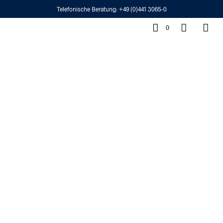
Telefonische Beratung:
+49 (0)441 3065-0
0