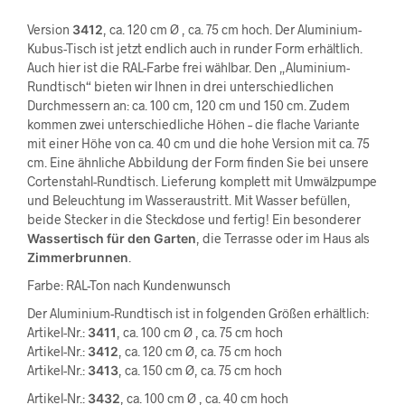
Version
3412
, ca. 120 cm Ø , ca. 75 cm hoch. Der Aluminium-
Kubus-Tisch ist jetzt endlich auch in runder Form erhältlich.
Auch hier ist die RAL-Farbe frei wählbar. Den „Aluminium-
Rundtisch“ bieten wir Ihnen in drei unterschiedlichen
Durchmessern an: ca. 100 cm, 120 cm und 150 cm. Zudem
kommen zwei unterschiedliche Höhen – die flache Variante
mit einer Höhe von ca. 40 cm und die hohe Version mit ca. 75
cm. Eine ähnliche Abbildung der Form finden Sie bei unsere
Cortenstahl-Rundtisch. Lieferung komplett mit Umwälzpumpe
und Beleuchtung im Wasseraustritt. Mit Wasser befüllen,
beide Stecker in die Steckdose und fertig! Ein besonderer
Wassertisch für den Garten
, die Terrasse oder im Haus als
Zimmerbrunnen
.
Farbe: RAL-Ton nach Kundenwunsch
Der Aluminium-Rundtisch ist in folgenden Größen erhältlich:
Artikel-Nr.:
3411
, ca. 100 cm Ø , ca. 75 cm hoch
Artikel-Nr.:
3412
, ca. 120 cm Ø, ca. 75 cm hoch
Artikel-Nr.:
3413
, ca. 150 cm Ø, ca. 75 cm hoch
Artikel-Nr.:
3432
, ca. 100 cm Ø , ca. 40 cm hoch