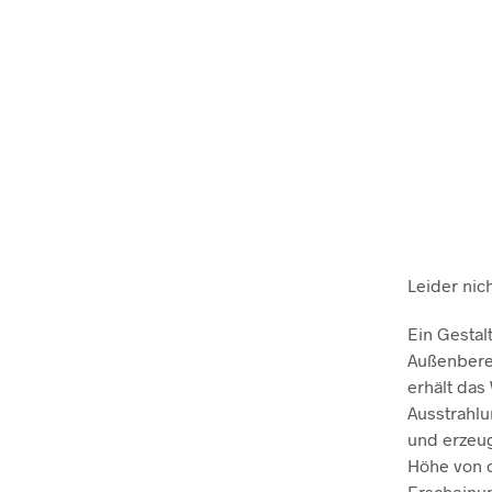
Leider nich
Ein Gestal
Außenbere
erhält da
Ausstrahlu
und erzeug
Höhe von c
Erscheinu