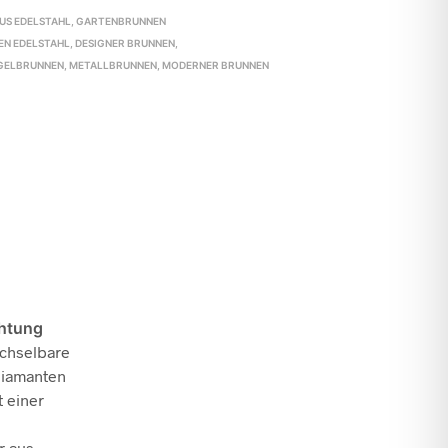
US EDELSTAHL
,
GARTENBRUNNEN
EN EDELSTAHL
,
DESIGNER BRUNNEN
,
GELBRUNNEN
,
METALLBRUNNEN
,
MODERNER BRUNNEN
htung
echselbare
Diamanten
t einer
r aus