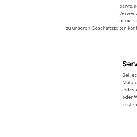
beratun
Verwendu
oftmals
zu unseren Geschäftszeiten kont
Serv
Bei je
Materi
jedes 
oder W
kosten