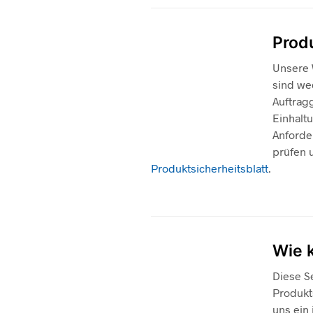
Produ
Unsere 
sind we
Auftrag
Einhalt
Anforder
prüfen u
Produktsicherheitsblatt
.
Wie 
Diese S
Produkt
uns ein