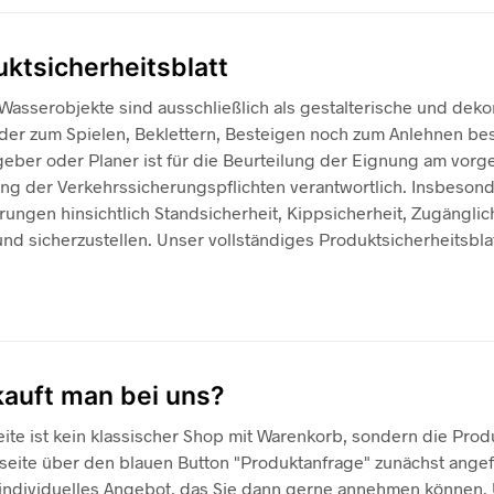
ktsicherheitsblatt
Wasserobjekte sind ausschließlich als gestalterische und deko
der zum Spielen, Beklettern, Besteigen noch zum Anlehnen bes
geber oder Planer ist für die Beurteilung der Eignung am vorg
ung der Verkehrssicherungspflichten verantwortlich. Insbeson
ungen hinsichtlich Standsicherheit, Kippsicherheit, Zugänglic
nd sicherzustellen. Unser vollständiges Produktsicherheitsbla
kauft man bei uns?
eite ist kein klassischer Shop mit Warenkorb, sondern die Pro
seite über den blauen Button "Produktanfrage" zunächst angefr
 individuelles Angebot, das Sie dann gerne annehmen können.