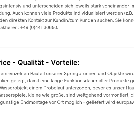
gsintensiv und unterscheiden sich jeweils stark voneinander i
ng. Auch können viele Produkte individualisiert werden (z.B. 
 den direkten Kontakt zur Kundin/zum Kunden suchen. Sie könn
aktieren: +49 (0)441 30650.
ice - Qualität - Vorteile:
dem einzelnen Bauteil unserer Springbrunnen und Objekte wir
alien gelegt, damit eine lange Funktionsdauer aller Produkte ge
Wasserobjekt einem Probelauf unterzogen, bevor es unser Haus
asserspiele, kleine wie große, sind weitgehend vormontiert, d
günstige Endmontage vor Ort möglich – geliefert wird europaw