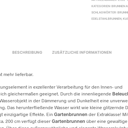
KATEGORIEN:
BRUNNEN A
SCHLAGWÖRTER:
BRUNN
EDELSTAHLBRUNNEN
,
KU
BESCHREIBUNG
ZUSÄTZLICHE INFORMATIONEN
t mehr lieferbar.
tungselement in exzellenter Verarbeitung für den Innen- und
ich gleichermaßen geeignet. Durch die innenliegende
Beleuc
s Wasserobjekt in der Dämmerung und Dunkelheit eine unverw
ng. Das herunterfließende Wasser wirkt wie kleine glitzernde 
t einzigartige Effekte. Ein
Gartenbrunnen
der Extraklasse! Mi
a. 200 cm verfügt dieser
Gartenbrunnen
über eine gewaltige
ng. Über diese außergewöhnliche und elegante Wasserskulptu