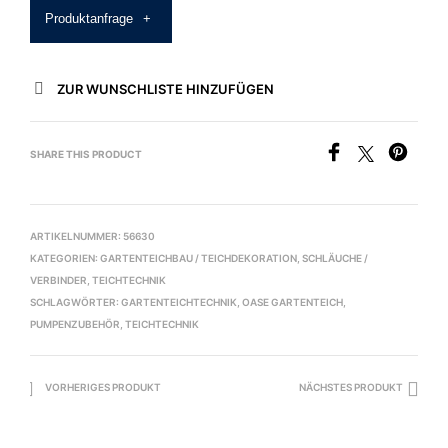
Produktanfrage
+
ZUR WUNSCHLISTE HINZUFÜGEN
SHARE THIS PRODUCT
ARTIKELNUMMER:
56630
KATEGORIEN:
GARTENTEICHBAU / TEICHDEKORATION
,
SCHLÄUCHE /
VERBINDER
,
TEICHTECHNIK
SCHLAGWÖRTER:
GARTENTEICHTECHNIK
,
OASE GARTENTEICH
,
PUMPENZUBEHÖR
,
TEICHTECHNIK
VORHERIGES PRODUKT
NÄCHSTES PRODUKT