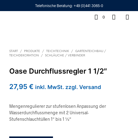
Telefonische Beratung:
+49 (0)441 3065-0
0
START
/
PRODUKTE
/
TEICHTECHNIK
/
GARTENTEICHBAU /
TEICHDEKORATION
/
SCHLÄUCHE / VERBINDER
Oase Durchflussregler 1 1/2″
27,95
€
inkl. MwSt. zzgl. Versand
Mengenregulierer zur stufenlosen Anpassung der
Wasserdurchflussmenge mit 2 Universal-
Stufenschlauchtüllen 1″ bis 1 ½“