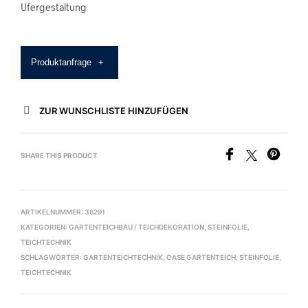
Ufergestaltung
Produktanfrage
+
ZUR WUNSCHLISTE HINZUFÜGEN
SHARE THIS PRODUCT
ARTIKELNUMMER:
36291
KATEGORIEN:
GARTENTEICHBAU / TEICHDEKORATION
,
STEINFOLIE
,
TEICHTECHNIK
SCHLAGWÖRTER:
GARTENTEICHTECHNIK
,
OASE GARTENTEICH
,
STEINFOLIE
,
TEICHTECHNIK