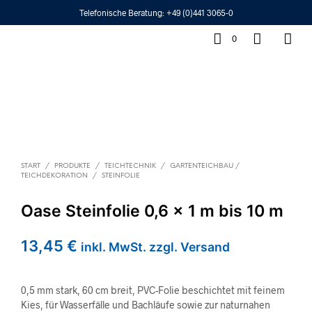
Telefonische Beratung:
+49 (0)441 3065-0
0
START
/
PRODUKTE
/
TEICHTECHNIK
/
GARTENTEICHBAU /
TEICHDEKORATION
/
STEINFOLIE
Oase Steinfolie 0,6 x 1 m bis 10 m
13,45
€
inkl. MwSt. zzgl. Versand
0,5 mm stark, 60 cm breit, PVC-Folie beschichtet mit feinem
Kies, für Wasserfälle und Bachläufe sowie zur naturnahen