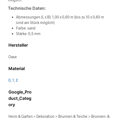
Technische Daten:
Abmessungen (L x B): 1,00 x 0,60 m (bis zu 10 x 0,60 m
sind am Stück möglich)
Farbe: sand
Stärke: 0,5 mm
Hersteller
Oase
Material
0
,
1
,
2
Google_Pro
duct_Categ
ory
Heim & Garten > Dekoration > Brunnen & Teiche > Brunnen- &