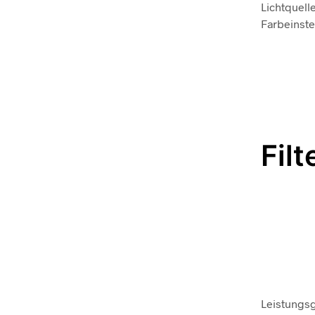
Lichtquell
Farbeinste
Filt
Leistungsg