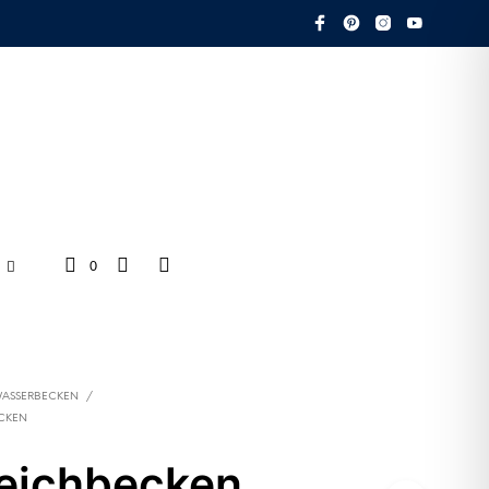
0
ASSERBECKEN
/
CKEN
eichbecken