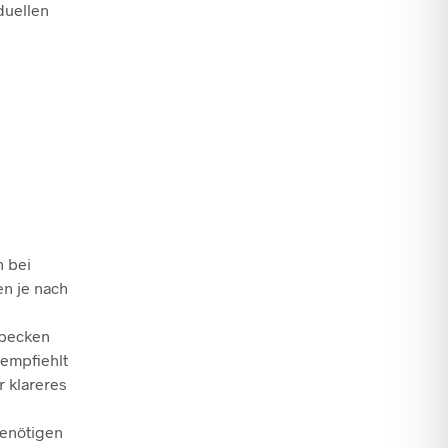
duellen
h bei
en je nach
hbecken
empfiehlt
ür klareres
benötigen