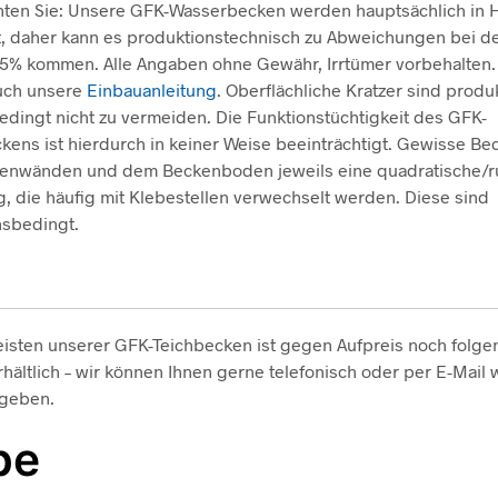
hten Sie: Unsere GFK-Wasserbecken werden hauptsächlich in 
t, daher kann es produktionstechnisch zu Abweichungen bei 
 5% kommen. Alle Angaben ohne Gewähr, Irrtümer vorbehalten
auch unsere
Einbauanleitung
. Oberflächliche Kratzer sind produ
edingt nicht zu vermeiden. Die Funktionstüchtigkeit des GFK-
ens ist hierdurch in keiner Weise beeinträchtigt. Gewisse B
itenwänden und dem Beckenboden jeweils eine quadratische/
, die häufig mit Klebestellen verwechselt werden. Diese sind
nsbedingt.
isten unserer GFK-Teichbecken ist gegen Aufpreis noch folg
hältlich – wir können Ihnen gerne telefonisch oder per E-Mail 
 geben.
be