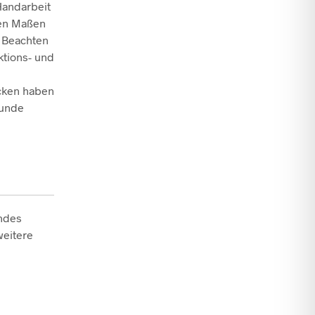
Handarbeit
den Maßen
. Beachten
ktions- und
ecken haben
runde
endes
weitere