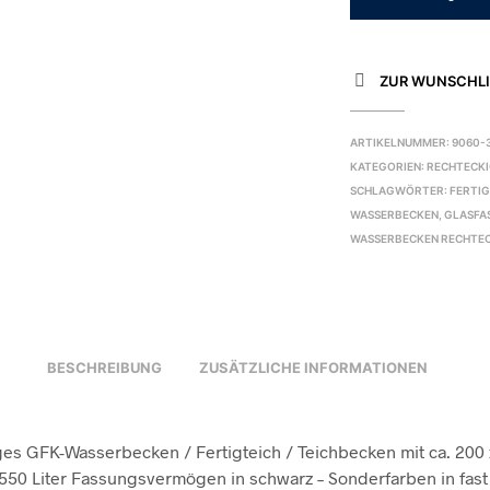
ZUR WUNSCHLI
ARTIKELNUMMER:
9060-
KATEGORIEN:
RECHTECK
SCHLAGWÖRTER:
FERTI
WASSERBECKEN
,
GLASFA
WASSERBECKEN RECHTE
BESCHREIBUNG
ZUSÄTZLICHE INFORMATIONEN
es GFK-Wasserbecken / Fertigteich / Teichbecken mit ca. 200 
 550 Liter Fassungsvermögen in schwarz – Sonderfarben in fast 