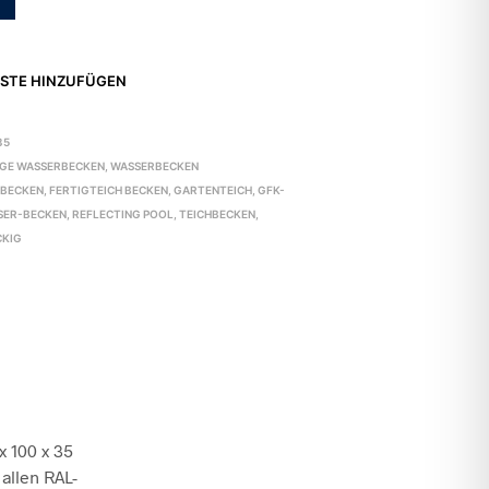
STE HINZUFÜGEN
35
IGE WASSERBECKEN
,
WASSERBECKEN
GBECKEN
,
FERTIGTEICH BECKEN
,
GARTENTEICH
,
GFK-
SER-BECKEN
,
REFLECTING POOL
,
TEICHBECKEN
,
CKIG
x 100 x 35
allen RAL-