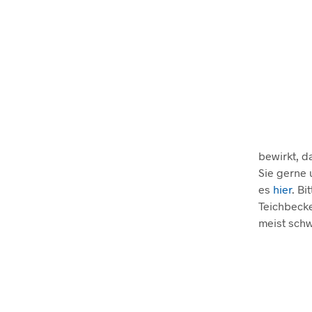
bewirkt, d
Sie gerne 
es
hier
. B
Teichbecke
meist schw