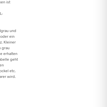
en ist
L-
e
lgrau und
 oder ein
. Kleiner
n grau
ge erhalten
abelle geht
nen
ockel etc.
arer wird.