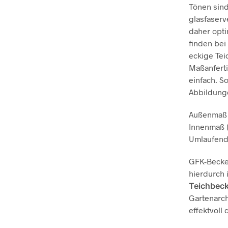
Tönen sind
glasfaserv
daher opti
finden bei
eckige Tei
Maßanferti
einfach. S
Abbildunge
Außenmaß (
Innenmaß (
Umlaufende
GFK-Becken
hierdurch 
Teichbec
Gartenarch
effektvoll