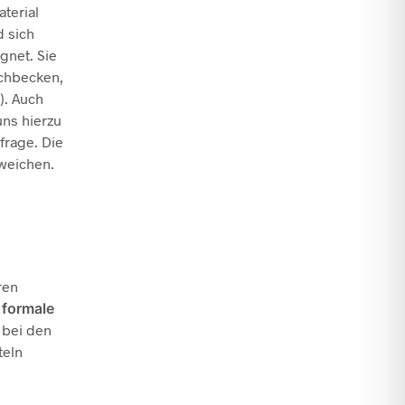
terial
d sich
gnet. Sie
chbecken,
). Auch
uns hierzu
frage. Die
weichen.
ren
,
formale
 bei den
teln