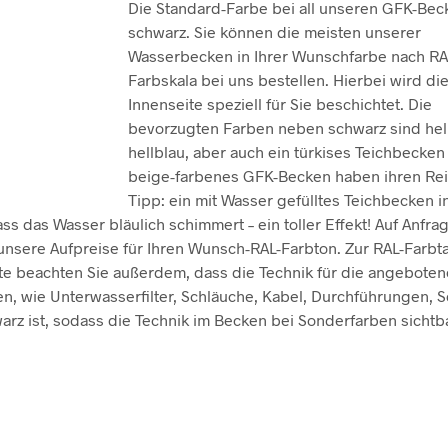
Die Standard-Farbe bei all unseren GFK-Beck
schwarz. Sie können die meisten unserer
Wasserbecken in Ihrer Wunschfarbe nach RA
Farbskala bei uns bestellen. Hierbei wird di
Innenseite speziell für Sie beschichtet. Die
bevorzugten Farben neben schwarz sind hel
hellblau, aber auch ein türkises Teichbecken
beige-farbenes GFK-Becken haben ihren Reiz
Tipp: ein mit Wasser gefülltes Teichbecken i
ass das Wasser bläulich schimmert – ein toller Effekt! Auf Anfra
unsere Aufpreise für Ihren Wunsch-RAL-Farbton. Zur RAL-Farbt
itte beachten Sie außerdem, dass die Technik für die angebote
n, wie Unterwasserfilter, Schläuche, Kabel, Durchführungen, S
arz ist, sodass die Technik im Becken bei Sonderfarben sichtb