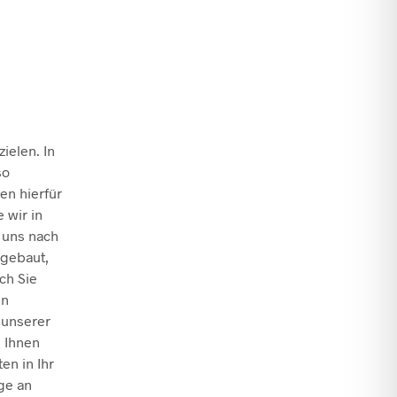
ielen. In
so
en hierfür
 wir in
 uns nach
ngebaut,
ch Sie
en
 unserer
n Ihnen
en in Ihr
ge an