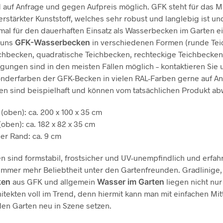
 auf Anfrage und gegen Aufpreis möglich. GFK steht für das Ma
erstärkter Kunststoff, welches sehr robust und langlebig ist un
mal für den dauerhaften Einsatz als Wasserbecken im Garten ei
 uns
GFK-Wasserbecken
in verschiedenen Formen (runde Tei
chbecken, quadratische Teichbecken, rechteckige Teichbecken
gungen sind in den meisten Fällen möglich – kontaktieren Sie 
onderfarben der GFK-Becken in vielen RAL-Farben gerne auf An
n sind beispielhaft und können vom tatsächlichen Produkt ab
oben): ca. 200 x 100 x 35 cm
oben): ca. 182 x 82 x 35 cm
r Rand: ca. 9 cm
 sind formstabil, frostsicher und UV-unempfindlich und erfah
immer mehr Beliebtheit unter den Gartenfreunden. Gradlinige
ken
aus GFK und allgemein
Wasser im Garten
liegen nicht nur
itekten voll im Trend, denn hiermit kann man mit einfachen Mit
 den Garten neu in Szene setzen.