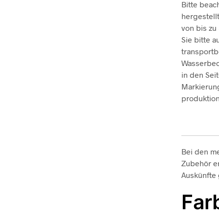
Bitte beac
hergestell
von bis zu
Sie bitte 
transportb
Wasserbeck
in den Se
Markierung
produktio
Bei den me
Zubehör er
Auskünfte
Far