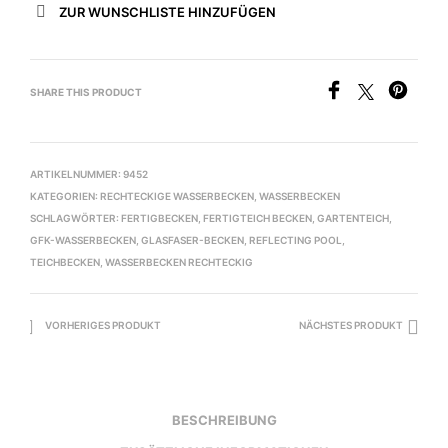
ZUR WUNSCHLISTE HINZUFÜGEN
SHARE THIS PRODUCT
ARTIKELNUMMER:
9452
KATEGORIEN:
RECHTECKIGE WASSERBECKEN
,
WASSERBECKEN
SCHLAGWÖRTER:
FERTIGBECKEN
,
FERTIGTEICH BECKEN
,
GARTENTEICH
,
GFK-WASSERBECKEN
,
GLASFASER-BECKEN
,
REFLECTING POOL
,
TEICHBECKEN
,
WASSERBECKEN RECHTECKIG
VORHERIGES PRODUKT
NÄCHSTES PRODUKT
BESCHREIBUNG