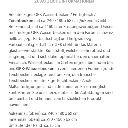
ZUSÄTZLICHE INFORMATIONEN
Rechteckiges GFK-Wasserbecken / Fertigteich /
Teichbecken
mit ca. 240 x 180 x 52 cm (Außenmaß inkl.
Beckenrand) mit ca. 1460 Liter Fassungsvermögen. Dieses
rechteckige GFK-Wasserbecken ist in den Farben schwarz,
hellblau (zzgl. Farbaufschlag) und hellgrau (zzgl.
Farbaufschlag) erhältlich. GFK steht für das Material
glasfaserverstärkter Kunststoff, welches sehr robust und
langlebig ist und sich daher optimal für den dauerhaften
Einsatz als Wasserbecken im Garten eignet. Sie finden bei
uns
GFK-Wasserbecken
in verschiedenen Formen (runde
Teichbecken, eckige Teichbecken, quadratische
Teichbecken, rechteckige Teichbecken). Auch
Maßanfertigungen sind in den meisten Fällen möglich –
kontaktieren Sie uns hierzu einfach. Die Abbildungen sind
beispielhaft und können vom tatsächlichen Produkt
abweichen.
Außenmaß (oben): ca. 240 x 180 x 52 cm
Innenmaß (oben): ca. 210 x 150 x 52 cm
Umlaufender Rand: ca. 15 cm