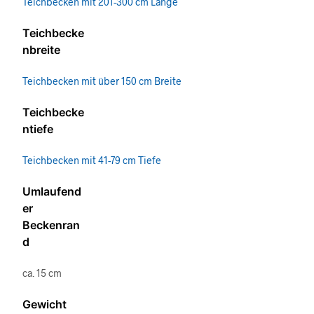
Teichbecken mit 201-300 cm Länge
Teichbecke
nbreite
Teichbecken mit über 150 cm Breite
Teichbecke
ntiefe
Teichbecken mit 41-79 cm Tiefe
Umlaufend
er
Beckenran
d
ca. 15 cm
Gewicht