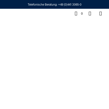
Telefonische Beratung:
+49 (0)441 3065-0
0