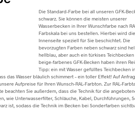
Die Standard-Farbe bei all unseren GFK-Beck
schwarz. Sie können die meisten unserer
Wasserbecken in Ihrer Wunschfarbe nach RA
Farbskala bei uns bestellen. Hierbei wird di
Innenseite speziell für Sie beschichtet. Die
bevorzugten Farben neben schwarz sind hel
hellblau, aber auch ein türkises Teichbecken
beige-farbenes GFK-Becken haben ihren Reiz
Tipp: ein mit Wasser gefülltes Teichbecken i
ass das Wasser bläulich schimmert – ein toller Effekt! Auf Anfra
unsere Aufpreise für Ihren Wunsch-RAL-Farbton. Zur RAL-Farbt
itte beachten Sie außerdem, dass die Technik für die angebote
n, wie Unterwasserfilter, Schläuche, Kabel, Durchführungen, S
arz ist, sodass die Technik im Becken bei Sonderfarben sichtb