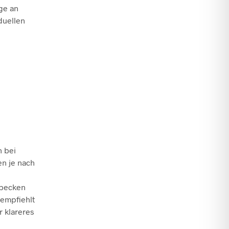
ge an
duellen
h bei
en je nach
hbecken
empfiehlt
ür klareres