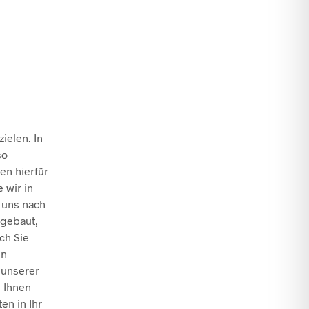
ielen. In
so
en hierfür
 wir in
 uns nach
ngebaut,
ch Sie
en
 unserer
n Ihnen
en in Ihr