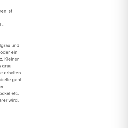
en ist
L-
e
lgrau und
 oder ein
. Kleiner
n grau
ge erhalten
abelle geht
nen
ockel etc.
arer wird.