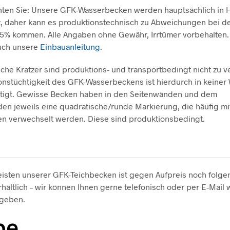
hten Sie: Unsere GFK-Wasserbecken werden hauptsächlich in 
t, daher kann es produktionstechnisch zu Abweichungen bei 
 5% kommen. Alle Angaben ohne Gewähr, Irrtümer vorbehalten
auch unsere
Einbauanleitung
.
iche Kratzer sind produktions- und transportbedingt nicht zu 
onstüchtigkeit des GFK-Wasserbeckens ist hierdurch in keiner
htigt. Gewisse Becken haben in den Seitenwänden und dem
n jeweils eine quadratische/runde Markierung, die häufig mi
en verwechselt werden. Diese sind produktionsbedingt.
isten unserer GFK-Teichbecken ist gegen Aufpreis noch folg
hältlich – wir können Ihnen gerne telefonisch oder per E-Mail 
 geben.
be