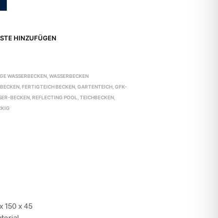
STE HINZUFÜGEN
IGE WASSERBECKEN
,
WASSERBECKEN
GBECKEN
,
FERTIGTEICH BECKEN
,
GARTENTEICH
,
GFK-
SER-BECKEN
,
REFLECTING POOL
,
TEICHBECKEN
,
CKIG
x 150 x 45
terial