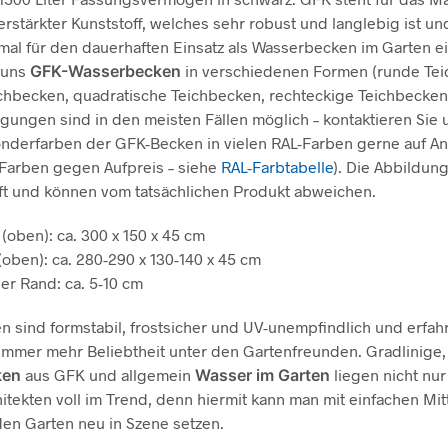
erstärkter Kunststoff, welches sehr robust und langlebig ist un
mal für den dauerhaften Einsatz als Wasserbecken im Garten ei
 uns
GFK-Wasserbecken
in verschiedenen Formen (runde Tei
chbecken, quadratische Teichbecken, rechteckige Teichbecken
gungen sind in den meisten Fällen möglich – kontaktieren Sie 
onderfarben der GFK-Becken in vielen RAL-Farben gerne auf A
Farben gegen Aufpreis – siehe
RAL-Farbtabelle
). Die Abbildun
ft und können vom tatsächlichen Produkt abweichen.
oben): ca. 300 x 150 x 45 cm
oben): ca. 280-290 x 130-140 x 45 cm
r Rand: ca. 5-10 cm
 sind formstabil, frostsicher und UV-unempfindlich und erfah
immer mehr Beliebtheit unter den Gartenfreunden. Gradlinige
ken
aus GFK und allgemein
Wasser im Garten
liegen nicht nur
itekten voll im Trend, denn hiermit kann man mit einfachen Mit
 den Garten neu in Szene setzen.