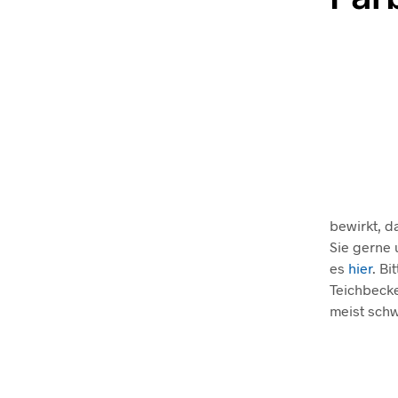
bewirkt, d
Sie gerne 
es
hier
. B
Teichbecke
meist schw