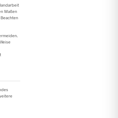
Handarbeit
den Maßen
. Beachten
vermeiden.
 Weise
t
endes
weitere