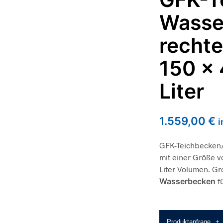
Wasse
rechte
150 x
Liter
1.559,00
€
i
GFK-Teichbecken
mit einer Größe vo
Liter Volumen. G
Wasserbecken
f
Produktanfrage
+