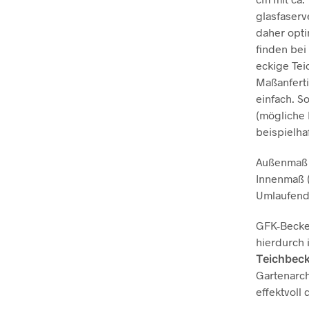
glasfaserv
daher opti
finden bei
eckige Tei
Maßanferti
einfach. S
(mögliche 
beispielha
Außenmaß (
Innenmaß (
Umlaufende
GFK-Becken
hierdurch 
Teichbec
Gartenarch
effektvoll