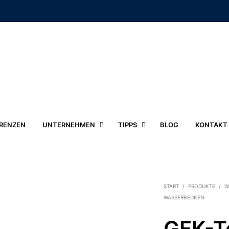
RENZEN
UNTERNEHMEN
TIPPS
BLOG
KONTAKT
START
/
PRODUKTE
/
W
WASSERBECKEN
GFK-T