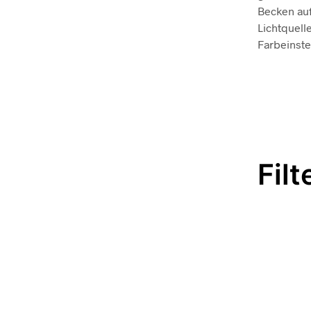
Becken auf
Lichtquell
Farbeinste
Filt