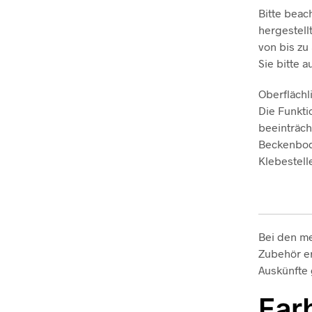
Bitte beac
hergestell
von bis zu
Sie bitte 
Oberflächl
Die Funkti
beeinträc
Beckenbode
Klebestell
Bei den me
Zubehör er
Auskünfte
Far