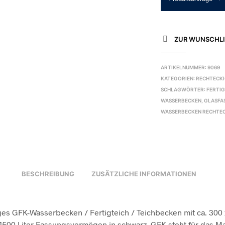
ZUR WUNSCHLI
ARTIKELNUMMER:
9069
KATEGORIEN:
RECHTECK
SCHLAGWÖRTER:
FERTI
WASSERBECKEN
,
GLASFA
WASSERBECKEN RECHTE
BESCHREIBUNG
ZUSÄTZLICHE INFORMATIONEN
es GFK-Wasserbecken / Fertigteich / Teichbecken mit ca. 300 
 1500 Liter Fassungsvermögen in schwarz. GFK steht für das Ma