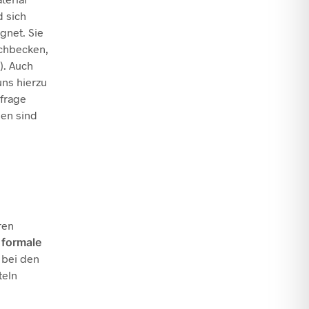
d sich
gnet. Sie
chbecken,
). Auch
uns hierzu
nfrage
gen sind
ren
,
formale
 bei den
teln