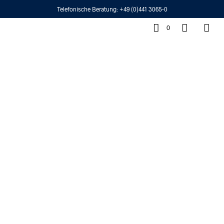
Telefonische Beratung:
+49 (0)441 3065-0
0