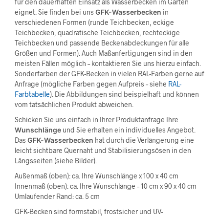
für den dauerhaften Einsatz als Wasserbecken im Garten
eignet. Sie finden bei uns
GFK-Wasserbecken
in
verschiedenen Formen (runde Teichbecken, eckige
Teichbecken, quadratische Teichbecken, rechteckige
Teichbecken und passende Beckenabdeckungen für alle
Größen und Formen). Auch Maßanfertigungen sind in den
meisten Fällen möglich – kontaktieren Sie uns hierzu einfach.
Sonderfarben der GFK-Becken in vielen RAL-Farben gerne auf
Anfrage (mögliche Farben gegen Aufpreis – siehe
RAL-
Farbtabelle
). Die Abbildungen sind beispielhaft und können
vom tatsächlichen Produkt abweichen.
Schicken Sie uns einfach in Ihrer Produktanfrage Ihre
Wunschlänge
und Sie erhalten ein individuelles Angebot.
Das
GFK-Wasserbecken
hat durch die Verlängerung eine
leicht sichtbare Quernaht und Stabilisierungsösen in den
Längsseiten (siehe Bilder).
Außenmaß (oben): ca. Ihre Wunschlänge x 100 x 40 cm
Innenmaß (oben): ca. Ihre Wunschlänge – 10 cm x 90 x 40 cm
Umlaufender Rand: ca. 5 cm
GFK-Becken sind formstabil, frostsicher und UV-