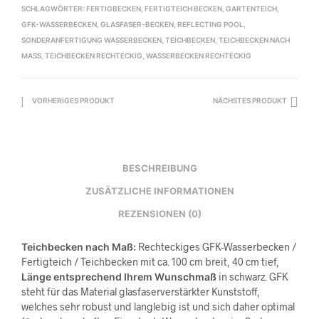
SCHLAGWÖRTER:
FERTIGBECKEN
,
FERTIGTEICH BECKEN
,
GARTENTEICH
,
GFK-WASSERBECKEN
,
GLASFASER-BECKEN
,
REFLECTING POOL
,
SONDERANFERTIGUNG WASSERBECKEN
,
TEICHBECKEN
,
TEICHBECKEN NACH
MASS
,
TEICHBECKEN RECHTECKIG
,
WASSERBECKEN RECHTECKIG
VORHERIGES PRODUKT
NÄCHSTES PRODUKT
BESCHREIBUNG
ZUSÄTZLICHE INFORMATIONEN
REZENSIONEN (0)
Teichbecken nach Maß:
Rechteckiges GFK-Wasserbecken /
Fertigteich / Teichbecken mit ca. 100 cm breit, 40 cm tief,
Länge entsprechend Ihrem Wunschmaß
in schwarz. GFK
steht für das Material glasfaserverstärkter Kunststoff,
welches sehr robust und langlebig ist und sich daher optimal