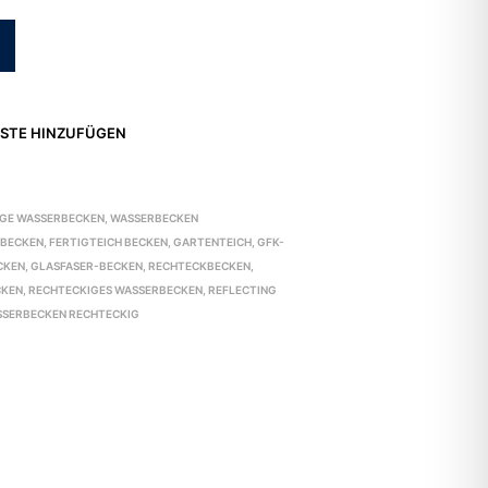
STE HINZUFÜGEN
9
IGE WASSERBECKEN
,
WASSERBECKEN
GBECKEN
,
FERTIGTEICH BECKEN
,
GARTENTEICH
,
GFK-
CKEN
,
GLASFASER-BECKEN
,
RECHTECKBECKEN
,
CKEN
,
RECHTECKIGES WASSERBECKEN
,
REFLECTING
SERBECKEN RECHTECKIG