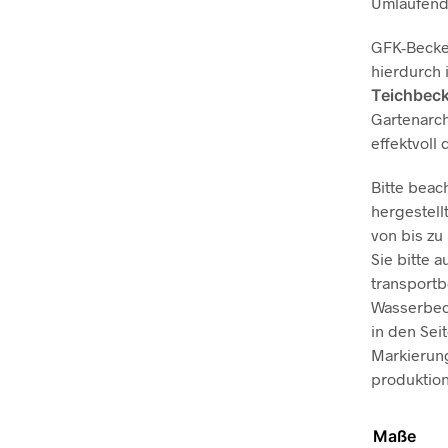
Umlaufend
GFK-Becken
hierdurch 
Teichbec
Gartenarch
effektvoll
Bitte beac
hergestell
von bis zu
Sie bitte 
transportb
Wasserbeck
in den Se
Markierung
produktio
Maße