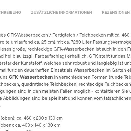
CHREIBUNG
ZUSÄTZLICHE INFORMATIONEN
REZENSIONEN 
es GFK-Wasserbecken / Fertigteich / Teichbecken mit ca. 460 
eite umlaufend ca. 25 cm) mit ca. 7280 Liter Fassungsvermöge
Dieses große, rechteckige GFK-Wasserbecken ist auch in den 
d hellblau (zzgl. Farbaufschlag) erhältlich. GFK steht für das M
erstärkter Kunststoff, welches sehr robust und langlebig ist un
mal für den dauerhaften Einsatz als Wasserbecken im Garten ei
 uns
GFK-Wasserbecken
in verschiedenen Formen (runde Tei
chbecken, quadratische Teichbecken, rechteckige Teichbecken
gungen sind in den meisten Fällen möglich – kontaktieren Sie 
ie Abbildungen sind beispielhaft und können vom tatsächliche
.
oben): ca. 460 x 200 x 130 cm
oben): ca. 400 x 140 x 130 cm