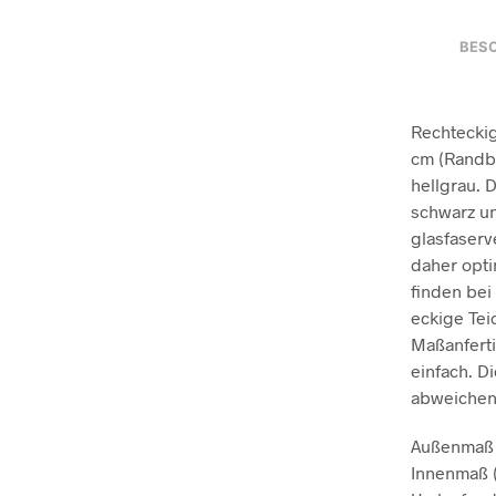
BES
Rechteckig
cm (Randbr
hellgrau. 
schwarz un
glasfaserv
daher opti
finden bei
eckige Tei
Maßanferti
einfach. D
abweichen
Außenmaß (
Innenmaß (