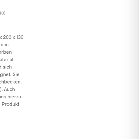
(0)
x 200 x 130
n in
Farben
aterial
d sich
gnet. Sie
chbecken,
). Auch
uns hierzu
n Produkt