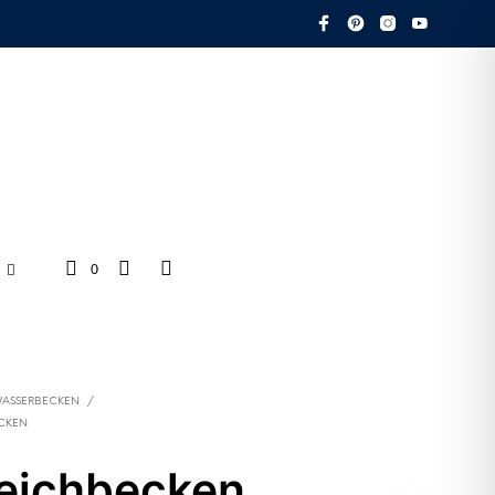
0
ASSERBECKEN
/
CKEN
eichbecken