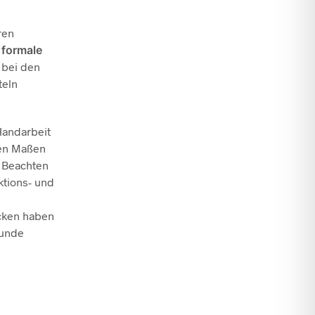
ren
,
formale
 bei den
teln
Handarbeit
den Maßen
. Beachten
ktions- und
ecken haben
runde