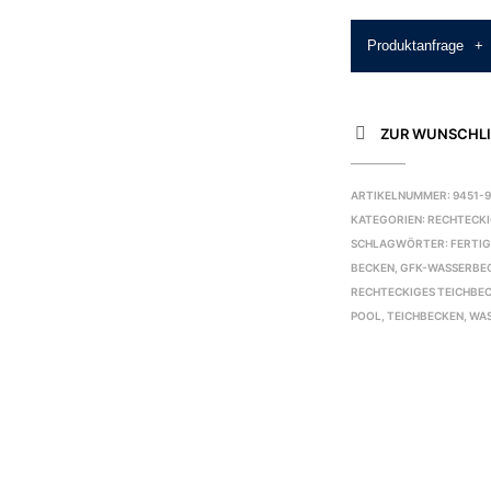
Produktanfrage
+
ZUR WUNSCHLI
ARTIKELNUMMER:
9451-
KATEGORIEN:
RECHTECK
SCHLAGWÖRTER:
FERTI
BECKEN
,
GFK-WASSERBE
RECHTECKIGES TEICHBE
POOL
,
TEICHBECKEN
,
WAS