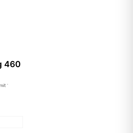
-
g 460
 mit
*