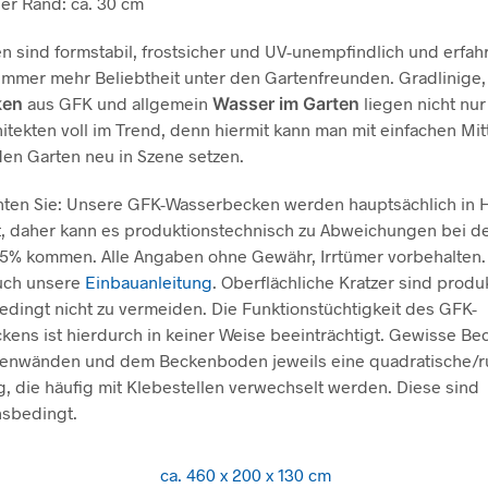
er Rand: ca. 30 cm
 sind formstabil, frostsicher und UV-unempfindlich und erfah
immer mehr Beliebtheit unter den Gartenfreunden. Gradlinige
ken
aus GFK und allgemein
Wasser im Garten
liegen nicht nur
itekten voll im Trend, denn hiermit kann man mit einfachen Mit
 den Garten neu in Szene setzen.
hten Sie: Unsere GFK-Wasserbecken werden hauptsächlich in 
t, daher kann es produktionstechnisch zu Abweichungen bei 
 5% kommen. Alle Angaben ohne Gewähr, Irrtümer vorbehalten
auch unsere
Einbauanleitung
. Oberflächliche Kratzer sind produ
edingt nicht zu vermeiden. Die Funktionstüchtigkeit des GFK-
ens ist hierdurch in keiner Weise beeinträchtigt. Gewisse B
itenwänden und dem Beckenboden jeweils eine quadratische/
, die häufig mit Klebestellen verwechselt werden. Diese sind
nsbedingt.
ca. 460 x 200 x 130 cm